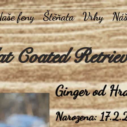
aše feny
Štěňata
Vrhy
Náš
at Coated Retriev
Ginger od Hr
Narozena
:
17.2.