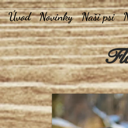
Úvod
Novinky
Naši psi
N
Fl