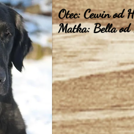
Otec: Cewin od 
Matka: Bella od