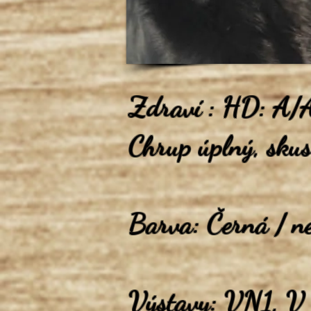
Zdraví : HD: A
Chrup úplný, sku
Barva: Černá / ne
Výstavy: VN1, V