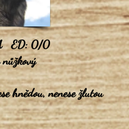
/A ED: 0/0
s nůžkový
se hnědou, nenese žlutou