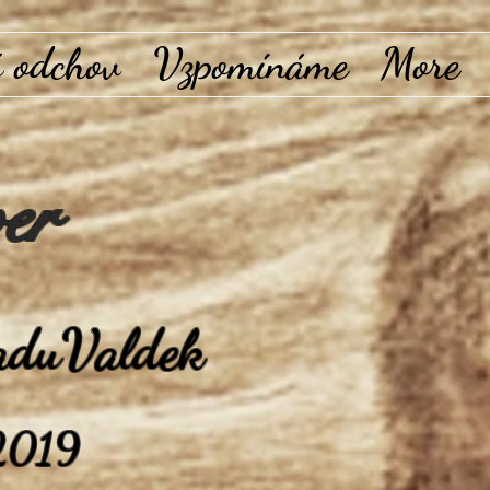
 odchov
Vzpomínáme
More
er
adu
Valdek
2019