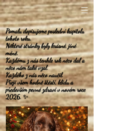
Pomalu dopisujeme poslední kapitolu
tohoto roku.
Některé stránky byly krásné, jiné
méně.
Každému z nás tenhle rok něco dal a
něco nám také vzal.
Každého z nás něco naučil.
Přeji všem hodně štěstí, klidu a
především pevné zdraví v novém roce
2026. ✨