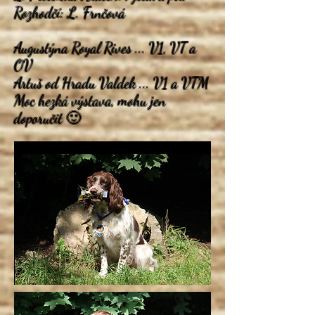
Rozhodčí: L.
Frnčová
Augustýna Royal Rives ... V1, VT a
OV
Artuš od Hradu Valdek ... V1 a VTM
Moc hezká výstava, mohu jen
doporučit 🙂