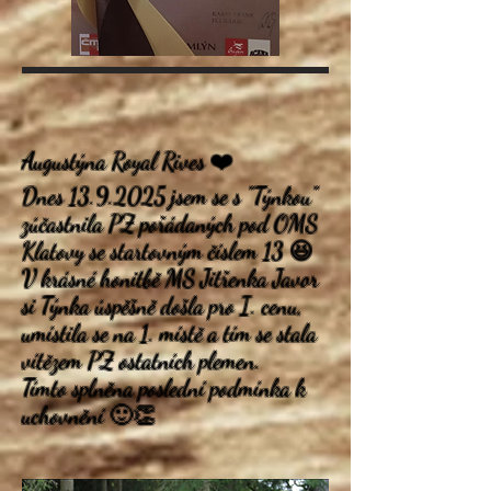
Augustýna Royal Rives ❤️
Dnes
13.9.2025
jsem se s "Týnkou"
zúčastnila PZ pořádaných pod OMS
Klatovy se startovným číslem 13 😆
V krásné honitbě MS Jitřenka Javor
si Týnka úspěšně došla pro I. cenu,
umístila se na 1. místě a tím se stala
vítězem PZ ostatních plemen.
Tímto splněna poslední podmínka k
uchovnění 🙂👏