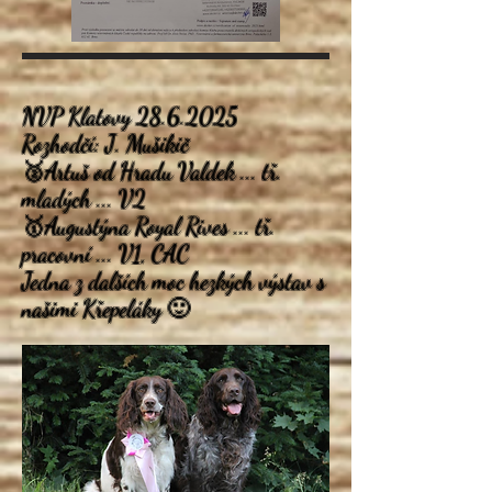
NVP Klatovy
28.6.2025
Rozhodčí: J. Mušikič
🥈Artuš od Hradu Valdek ... tř.
mladých ... V2
🥇Augustýna Royal Rives ... tř.
pracovní ... V1, CAC
Jedna z dalších moc hezkých výstav s
našimi Křepeláky 🙂