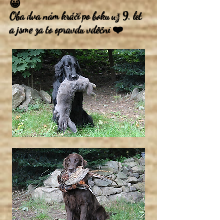
😀
Oba dva nám kráčí po boku už 9. let
a jsme za to opravdu vděčni ❤️