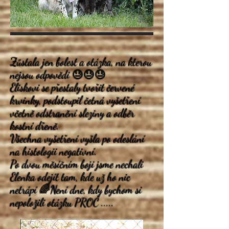
Zůstala jen bolest a otázka, na kterou
nejsou odpovědi 😓😓😓
Eliskovi se přestaly tvořit červené
krvinky, podstoupil četná vyšetření
včetně odstranění sleziny a odběr
kostní dřeně.
Všechna vyšetření vyšla po odeslání
na histologii negativní.
Po dvou měsíčním boji jsme nechali
Elenka odejít tam, kde už ho nic
netrápí 🌈Není dne, kdy bychom si
nepoložili otázku PROČ .....