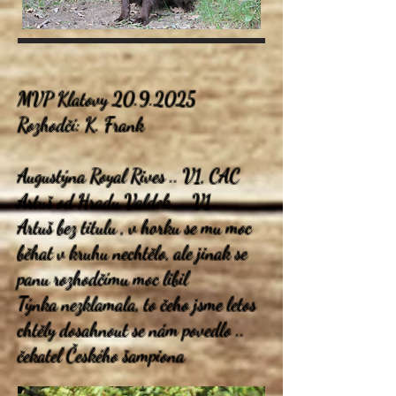
MVP Klatovy
20.9.2025
Rozhodčí: K. Frank
Augustýna Royal Rives .. V1, CAC
Artuš od Hradu Valdek ... V1
Artuš bez titulu , v horku se mu moc
běhat v kruhu nechtělo, ale jinak se
panu rozhodčímu moc libil
Týnka nezklamala, to čeho jsme letos
chtěly dosahnout se nám povedlo ..
čekatel Českého šampiona