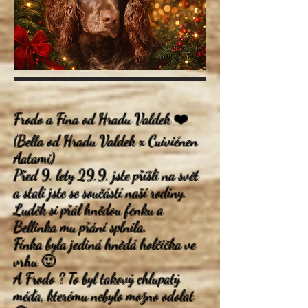
Frodo a Fina od Hradu Valdek ❤️
(Bella od Hradu Valdek x Cuiviénen
Aatami)
Před 9. lety 29.9. jste přišli na svět
a stali jste se součástí naší rodiny.
Luděk si přál hnědou fenku a
Bellinka mu přání splnila.
Fínka byla jediná hnědá holčička ve
vrhu 🙂
A Frodo ? To byl takový chlupatý
méďa, kterému nebylo možno odolat