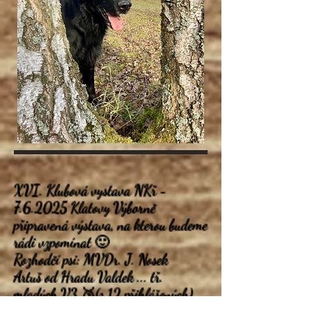
XVI. Klubová vystava NKř -
7.6.2025 Klatovy Výborně
připravená výstava, na kterou budeme
rádi vzpomínat 🙂
Rozhodčí psi: MVDr. J. Nosek
Artuš od Hradu Valdek ... tř.
mladých V3 🥉(z 12 přihlášených)