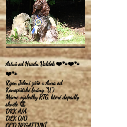
Artuš od Hradu Valdek ❤️🐾❤️🐾
❤️🐾
(Egon Jelení záře x Aura od
Konopišťské brány "U")
Máme výsledky RTG, které dopadly
skvěle 👏
DKK A/A
DLK 0/0
OCD NEGATIVNÍ