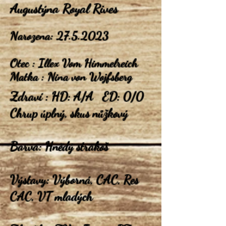
Augustýna Royal Rives
Narozena:
27.5.2023
Otec : Illex Vom Himmelreich
Matka : Nina von Wojfsberg
Zdraví : HD: A/A ED: 0/0
Chrup úplný, skus nůžkový
Barva: Hnědý strakoš
Výstavy: Výborná, CAC, Res
CAC, VT mladých