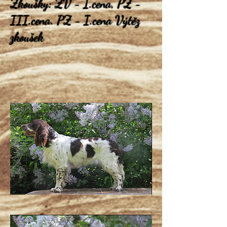
Zkoušky: ZV - I.cena, PZ -
III.cena. PZ - I.cena Výtěz
zkoušek