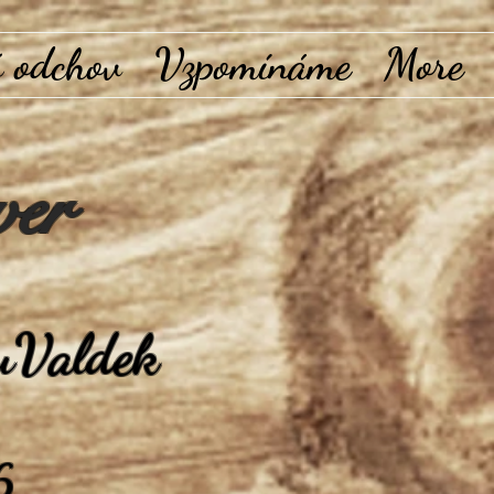
 odchov
Vzpomínáme
More
ver
u
Valdek
6