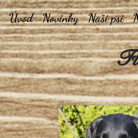
Úvod
Novinky
Naši psi
N
Fl