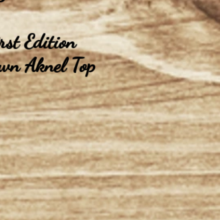
rst Edition
own Aknel Top