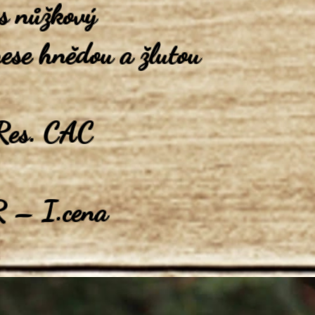
s nůžkový
ese hnědou a žlutou
 Res. CAC
 – I.cena