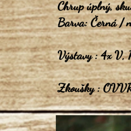
Chrup úplný, sku
Barva: Černá / n
Výstavy : 4x V,
Zkoušky : OVVR