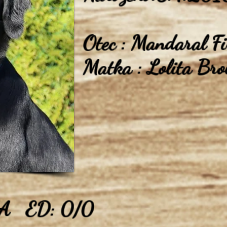
Otec : Mandaral Fi
Matka : Lolita Br
A/A ED: 0/0