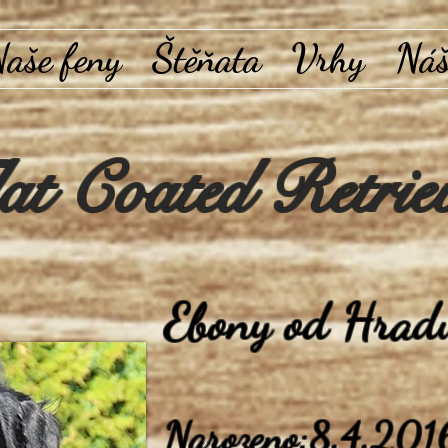
aše feny
Štěňata
Vrhy
Náš
at Coated Retrie
Ebony od Hrad
Narozeno:
8.4.201